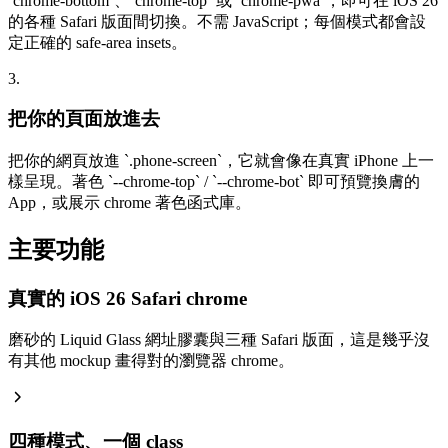
`
chrome-bottom
`
、
`
chrome-top
`
或
`
chrome-pwa
`
，即可在 iOS 26
的各種 Safari 版面間切換。不需 JavaScript；每個模式都會設
定正確的 safe-area insets。
3.
把你的頁面放進去
把你的網頁放進
`
.phone-screen
`
，它就會像在真實 iPhone 上一
樣呈現。著色
`
--chrome-top
`
/
`
--chrome-bot
`
即可預覽換膚的
App，或展示 chrome 著色函式庫。
主要功能
真實的 iOS 26 Safari chrome
磨砂的 Liquid Glass 網址膠囊與三種 Safari 版面，這是幾乎沒
有其他 mockup 畫得對的瀏覽器 chrome。
四種模式、一個 class