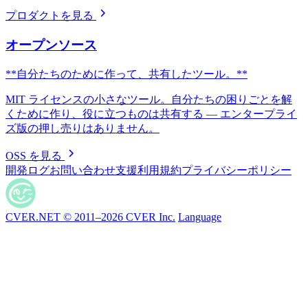
プロダクトを見る
オープンソース
**
自分たちのために作って、共有したツール。
**
MIT ライセンスの小さなツール。自分たちの困りごとを解
くために作り、役に立つものは共有する — エンタープライ
ズ版の押し売りはありません。
OSS を見る
開発ログ
お問い合わせ
支援
利用規約
プライバシーポリシー
CVER.NET © 2011–2026 CVER Inc.
Language