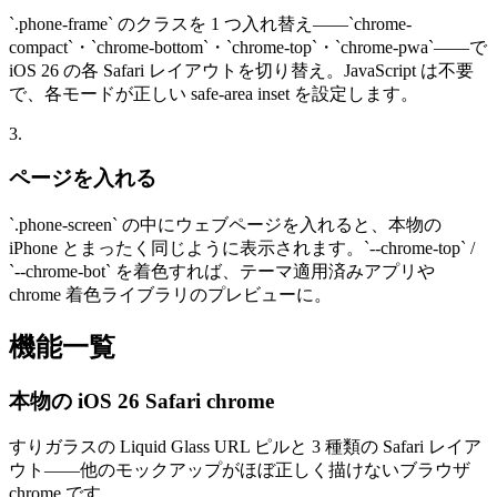
`
.phone-frame
`
のクラスを 1 つ入れ替え——
`
chrome-
compact
`
・
`
chrome-bottom
`
・
`
chrome-top
`
・
`
chrome-pwa
`
——で
iOS 26 の各 Safari レイアウトを切り替え。JavaScript は不要
で、各モードが正しい safe-area inset を設定します。
3.
ページを入れる
`
.phone-screen
`
の中にウェブページを入れると、本物の
iPhone とまったく同じように表示されます。
`
--chrome-top
`
/
`
--chrome-bot
`
を着色すれば、テーマ適用済みアプリや
chrome 着色ライブラリのプレビューに。
機能一覧
本物の iOS 26 Safari chrome
すりガラスの Liquid Glass URL ピルと 3 種類の Safari レイア
ウト——他のモックアップがほぼ正しく描けないブラウザ
chrome です。